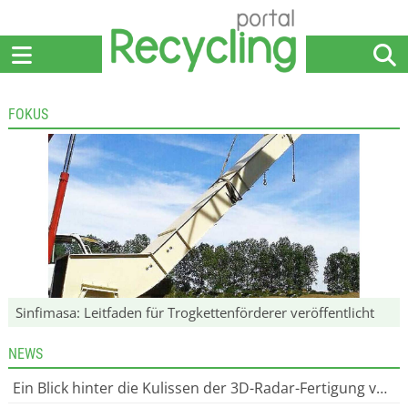
Home
Anbieter
News
Jobs
Events
Fachbeiträge
FOKUS
Sinfimasa: Leitfaden für Trogkettenförderer veröffentlicht
NEWS
Ein Blick hinter die Kulissen der 3D-Radar-Fertigung von Rettar