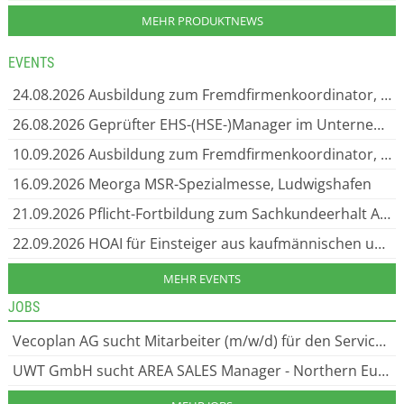
MEHR PRODUKTNEWS
EVENTS
24.08.2026
Ausbildung zum Fremdfirmenkoordinator, Travemünde
26.08.2026
Geprüfter EHS-(HSE-)Manager im Unternehmen (Environment, Health & Safety), Travemünde
10.09.2026
Ausbildung zum Fremdfirmenkoordinator, Essen
16.09.2026
Meorga MSR-Spezialmesse, Ludwigshafen
21.09.2026
Pflicht-Fortbildung zum Sachkundeerhalt Asbest TRGS 519, Anl. 3, Essen
22.09.2026
HOAI für Einsteiger aus kaufmännischen und technischen Bereichen, Essen
MEHR EVENTS
JOBS
Vecoplan AG sucht Mitarbeiter (m/w/d) für den Service Parts, Zerkleinerungs- und Recyclingtechnik aus dem Westerwald. Gesucht: technische Kundenberatung im Bereich Service Parts in Bad Marienberg.
UWT GmbH sucht AREA SALES Manager - Northern Europe (m/w/d), Sicherheit UND Innovation HAND IN HAND Als inhabergeführtes Unternehmen bieten wir unseren rund 200 engagierten Mitarbeiter:innen ein dynamisches Arbeitsumfeld.