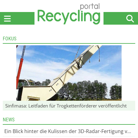
Home
Anbieter
News
Jobs
Events
Fachbeiträge
FOKUS
Sinfimasa: Leitfaden für Trogkettenförderer veröffentlicht
NEWS
Ein Blick hinter die Kulissen der 3D-Radar-Fertigung von Rettar