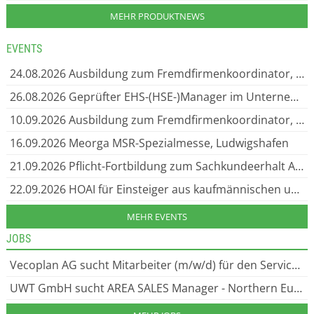
MEHR PRODUKTNEWS
EVENTS
24.08.2026
Ausbildung zum Fremdfirmenkoordinator, Travemünde
26.08.2026
Geprüfter EHS-(HSE-)Manager im Unternehmen (Environment, Health & Safety), Travemünde
10.09.2026
Ausbildung zum Fremdfirmenkoordinator, Essen
16.09.2026
Meorga MSR-Spezialmesse, Ludwigshafen
21.09.2026
Pflicht-Fortbildung zum Sachkundeerhalt Asbest TRGS 519, Anl. 3, Essen
22.09.2026
HOAI für Einsteiger aus kaufmännischen und technischen Bereichen, Essen
MEHR EVENTS
JOBS
Vecoplan AG sucht Mitarbeiter (m/w/d) für den Service Parts, Zerkleinerungs- und Recyclingtechnik aus dem Westerwald. Gesucht: technische Kundenberatung im Bereich Service Parts in Bad Marienberg.
UWT GmbH sucht AREA SALES Manager - Northern Europe (m/w/d), Sicherheit UND Innovation HAND IN HAND Als inhabergeführtes Unternehmen bieten wir unseren rund 200 engagierten Mitarbeiter:innen ein dynamisches Arbeitsumfeld.