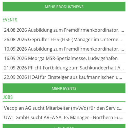
MEHR PRODUKTNEWS
EVENTS
24.08.2026
Ausbildung zum Fremdfirmenkoordinator, Travemünde
26.08.2026
Geprüfter EHS-(HSE-)Manager im Unternehmen (Environment, Health & Safety), Travemünde
10.09.2026
Ausbildung zum Fremdfirmenkoordinator, Essen
16.09.2026
Meorga MSR-Spezialmesse, Ludwigshafen
21.09.2026
Pflicht-Fortbildung zum Sachkundeerhalt Asbest TRGS 519, Anl. 3, Essen
22.09.2026
HOAI für Einsteiger aus kaufmännischen und technischen Bereichen, Essen
MEHR EVENTS
JOBS
Vecoplan AG sucht Mitarbeiter (m/w/d) für den Service Parts, Zerkleinerungs- und Recyclingtechnik aus dem Westerwald. Gesucht: technische Kundenberatung im Bereich Service Parts in Bad Marienberg.
UWT GmbH sucht AREA SALES Manager - Northern Europe (m/w/d), Sicherheit UND Innovation HAND IN HAND Als inhabergeführtes Unternehmen bieten wir unseren rund 200 engagierten Mitarbeiter:innen ein dynamisches Arbeitsumfeld.