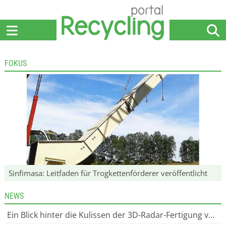
Home
Anbieter
News
Jobs
Events
Fachbeiträge
FOKUS
Sinfimasa: Leitfaden für Trogkettenförderer veröffentlicht
NEWS
Ein Blick hinter die Kulissen der 3D-Radar-Fertigung von Rettar