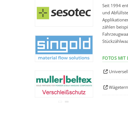
Ihre Adresse wird nicht an
Seit 1994 en
Dritte weitergegeben.
und Abfüllst
Zu unseren
Datenschutz-
Bestimmungen.
Applikatione
zählen beispi
Fahrzeugwaa
Stückzählwa
FOTOS MIT 
Universel
Wägeterm