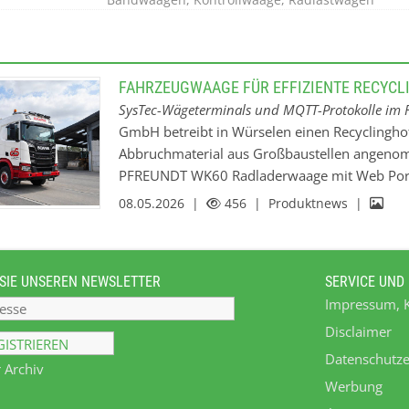
FAHRZEUGWAAGE FÜR EFFIZIENTE RECYCL
SysTec-Wägeterminals und MQTT-Protokolle im 
GmbH betreibt in Würselen einen Recyclingh
Abbruchmaterial aus Großbaustellen angenom
PFREUNDT WK60 Radladerwaage mit Web Portal 
Einsatz. Aufgrund des zunehmenden Materia
08.05.2026 |
456
| Produktnews |
durchgängigen, transparenten Dokumentation
hat Schlenter den SysTec-Partner PFREUNDT j
Fahrzeugwaage beauftragt. Bei dieser neuen
SIE UNSEREN NEWSLETTER
SERVICE UND
SysTec-Wägeterminal IT3 die vollständige Ge
Impressum, 
verarbeitet die Wägesignale, steuert die Gewic
zwischen Waage und PFREUNDT Web Portal. Ü
Disclaimer
manuellen sowie im Selbstbedienungs-Betrieb
Datenschutze
 Archiv
beginnt mit dem Anlegen des Rahmenauftrag
Werbung