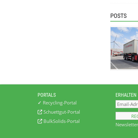
POSTS
PORTALS
ERHALTEN 
✓
Recycling-Portal
Schuettgut-Portal
BulkSolids-Portal
Newsletter