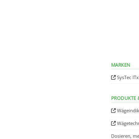
MARKEN
SysTec IT
PRODUKTE 
Wägeindik
Wägetechn
Dosieren, me