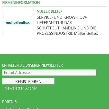
FIRMENINFORMATION
MULLER BELTEX
SERVICE- UND KNOW-HOW-
LIEFERANTFÜR DAS
SCHÜTTGUTHANDLING UND DIE
PROZESSINDUSTRIE Muller Beltex
bietet ein einzigartiges,
umfangreiches Programm von
hochwertigen Markenprodukten für
die horizontale und vertikale
Förderung von Schüttgütern sowie
die Verarbeitung von Rohstoffen in
ERHALTEN SIE UNSEREN NEWSLETTER
landwirtschaftlichen und industriellen
Branchen. Zusammen mit unserer
umfassenden Markt- und
Produktkenntnis liefern wir
Newsletter Archiv
nachhaltige Lösungen mit maximaler
Lebensdauer für Ihre spezifischen
PORTALS
Anforderungen. Durch unsere
Lagerhaltungsstrategie können wir