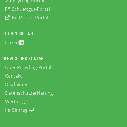
✓
Recycling-Portal
nicht nur schnell liefern, sondern
Schuettgut-Portal
vermeiden unerwartete
BulkSolids-Portal
Betriebsunterbrechungen und
verbessern die Wirtschaftlichkeit Ihrer
Anlagen. Mit unserer großen
FOLGEN SIE UNS
nationalen und internationalen
Linked
Erfahrung und dem TCO-Ansatz, der
Gesamtbetriebskosten-Betrachtung,
entlasten wir Sie mit verlängerten
SERVICE UND KONTAKT
Wartungsintervallen und höheren
Über Recycling-Portal
Förderleistungen und/oder
niedrigeren Kosten pro Tonne
Kontakt
Fördergut.
Disclaimer
Datenschutzerklärung
Werbung
Ihr Eintrag