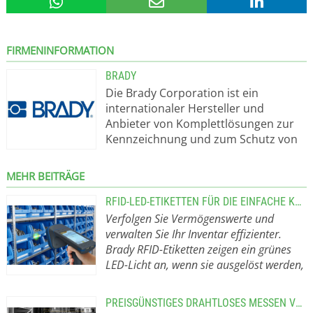
FIRMENINFORMATION
BRADY
Die Brady Corporation ist ein
internationaler Hersteller und
Anbieter von Komplettlösungen zur
Kennzeichnung und zum Schutz von
Personen, Produkten und
Betriebsstätten. Die Produkte von
MEHR BEITRÄGE
Brady steigern Sicherheit,
Produktivität sowie Leistung und
RFID-LED-ETIKETTEN FÜR DIE EINFACHE KOMMISSIONIERUNG
umfassen hochwertige Etiketten,
Verfolgen Sie Vermögenswerte und
Schilder, Sicherheitsvorrichtungen,
verwalten Sie Ihr Inventar effizienter.
Drucksysteme und Software. Das
Brady RFID-Etiketten zeigen ein grünes
Unternehmen wurde 1914 gegründet
LED-Licht an, wenn sie ausgelöst werden,
und hat Kunden in den
und helfen Ihnen, den richtigen Artikel
verschiedensten Branchen, wie
auszuwählen.
Mit RFID-Etiketten, die
PREISGÜNSTIGES DRAHTLOSES MESSEN VON TEMPERATUR UND FEUCHTIGKEIT
Elektronik, Elektrik,
sich für jede Oberfläche eignen (und