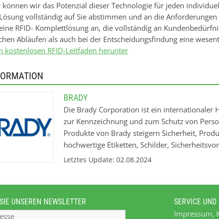
r können wir das Potenzial dieser Technologie für jeden individue
Lösung vollständig auf Sie abstimmen und an die Anforderungen
 eine RFID- Komplettlösung an, die vollständig an Kundenbedürf
ichen Abläufen als auch bei der Entscheidungsfindung eine wesentl
n kostenlosen RFID-Leitfaden herunter
FORMATION
BRADY
Die Brady Corporation ist ein internationaler
zur Kennzeichnung und zum Schutz von Person
Produkte von Brady steigern Sicherheit, Prod
hochwertige Etiketten, Schilder, Sicherheitsv
Unternehmen wurde 1914 gegründet und hat 
Letztes Update: 02.08.2024
Elektronik, Elektrik, Telekommunikation, Fert
Raumfahrt und viele andere. Brady Produkte -
Sicherheitskennzeichnung Produkte für Kenn
SIE UNSEREN NEWSLETTER
SERVICE UND
Schilder und Markierer sowie die dafür not
Impressum, 
Produkte für die Drahtkennzeichnung, inklusiv