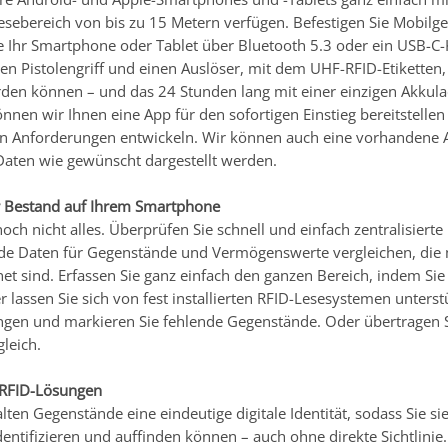
esebereich von bis zu 15 Metern verfügen. Befestigen Sie Mobilg
e Ihr Smartphone oder Tablet über Bluetooth 5.3 oder ein USB-C-K
n Pistolengriff und einen Auslöser, mit dem UHF-RFID-Etiketten
den können – und das 24 Stunden lang mit einer einzigen Akkul
nen wir Ihnen eine App für den sofortigen Einstieg bereitstellen
en Anforderungen entwickeln. Wir können auch eine vorhandene
aten wie gewünscht dargestellt werden.
r Bestand auf Ihrem Smartphone
noch nicht alles. Überprüfen Sie schnell und einfach zentralisie
de Daten für Gegenstände und Vermögenswerte vergleichen, die mi
et sind. Erfassen Sie ganz einfach den ganzen Bereich, indem S
 lassen Sie sich von fest installierten RFID-Lesesystemen unters
en und markieren Sie fehlende Gegenstände. Oder übertragen Si
leich.
 RFID-Lösungen
lten Gegenstände eine eindeutige digitale Identität, sodass Sie sie 
entifizieren und auffinden können – auch ohne direkte Sichtlinie.