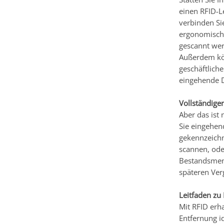
einen RFID-L
verbinden Si
ergonomische
gescannt wer
Außerdem kön
geschäftlich
eingehende D
Vollständige
Aber das ist 
Sie eingehen
gekennzeichn
scannen, oder
Bestandsmeng
späteren Verg
Leitfaden zu
Mit RFID erha
Entfernung id