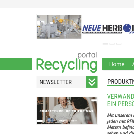
Home
PRODUKT
NEWSLETTER
Registrieren Sie sich für
VERWANDE
unseren monatlichen
EIN PERS
Newsletter.
Mit unserem 
jeden mit RFI
Metern befin
sehen und die