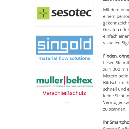
Ihre Adresse wird nicht an
Dritte weitergegeben.
Mit dem neue
Zu unseren
Datenschutz-
einem persön
Bestimmungen.
gekennzeich
Geräten erke
einfach eine
visuellen Sig
Finden, ohne
Lesen Sie mi
zu 1.000 mit
Metern befin
Bildschirm I
schnell und e
keine Sichtl
Vermögenswe
zu scannen.
Ihr Smartpho
Statten Sie 