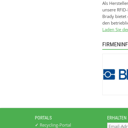
Als Herstelle
unsere RFID-
Brady bietet
den betriebl
Laden Sie de
FIRMENIN
PORTALS
ERHALTEN 
✓
Recycling-Portal