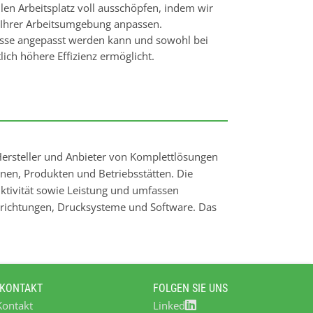
llen Arbeitsplatz voll ausschöpfen, indem wir
 Ihrer Arbeitsumgebung anpassen.
nisse angepasst werden kann und sowohl bei
ich höhere Effizienz ermöglicht.
 Hersteller und Anbieter von Komplettlösungen
en, Produkten und Betriebsstätten. Die
uktivität sowie Leistung und umfassen
orrichtungen, Drucksysteme und Software. Das
Kunden in den verschiedensten Branchen, wie
igung, Baugewerbe, Medizintechnik, Luft- und
 Etiketten, Drucker und
zeichnungs- und Sicherungsanwendungen wie
 KONTAKT
FOLGEN SIE UNS
wendigen Drucker und Softwareprogramme
Kontakt
Linked
e Etikettiermaterialien und Werkzeuge für die