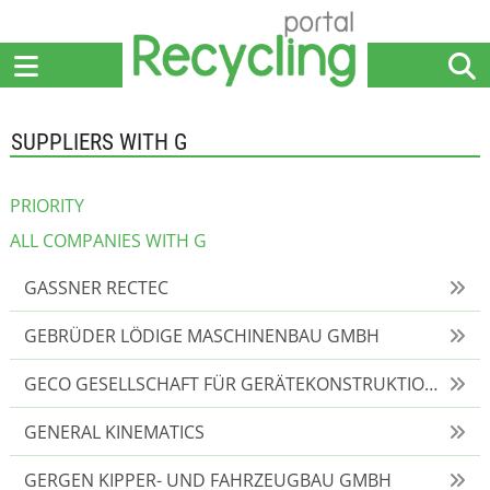
Home
Suppliers
News
Jobs
Events
Articles
SUPPLIERS WITH G
PRIORITY
ALL COMPANIES WITH G
GASSNER RECTEC
GEBRÜDER LÖDIGE MASCHINENBAU GMBH
GECO GESELLSCHAFT FÜR GERÄTEKONSTRUKTIONEN MBH
GENERAL KINEMATICS
GERGEN KIPPER- UND FAHRZEUGBAU GMBH