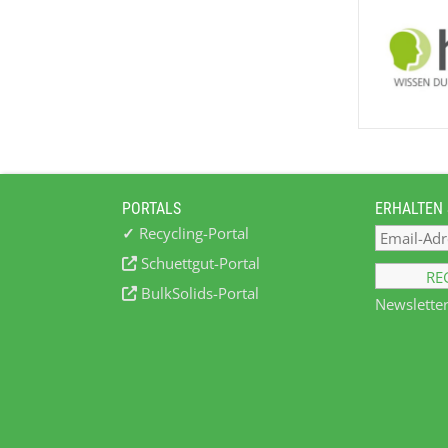
PORTALS
ERHALTEN 
✓
Recycling-Portal
Schuettgut-Portal
BulkSolids-Portal
Newsletter