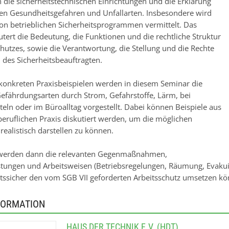
n die sicherheitstechnischen Einrichtungen und die Erklärung
ten Gesundheitsgefahren und Unfallarten. Insbesondere wird
on betrieblichen Sicherheitsprogrammen vermittelt. Das
utert die Bedeutung, die Funktionen und die rechtliche Struktur
chutzes, sowie die Verantwortung, die Stellung und die Rechte
 des Sicherheitsbeauftragten.
onkreten Praxisbeispielen werden in diesem Seminar die
Gefährdungsarten durch Strom, Gefahrstoffe, Lärm, bei
teln oder im Büroalltag vorgestellt. Dabei können Beispiele aus
beruflichen Praxis diskutiert werden, um die möglichen
alistisch darstellen zu können.
l werden dann die relevanten Gegenmaßnahmen,
tungen und Arbeitsweisen (Betriebsregelungen, Räumung, Evakuie
tssicher den vom SGB VII geforderten Arbeitsschutz umsetzen kö
FORMATION
HAUS DER TECHNIK E.V. (HDT)