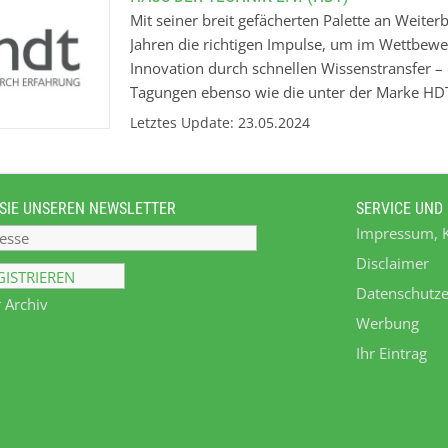
Mit seiner breit gefächerten Palette an Weite
Jahren die richtigen Impulse, um im Wettbewe
Innovation durch schnellen Wissenstransfer –
Tagungen ebenso wie die unter der Marke HDT
Zertifizierte Lehrgänge runden das Angebot v
Letztes Update: 23.05.2024
Weiterbildungsinstitut ab. Mit seinem Essen
eigenes, seit Jahrzehnten gefragtes Kongressz
wiederum informiert zu den wichtigsten Zukun
SIE UNSEREN NEWSLETTER
SERVICE UND
Dekarbonisierung, Mobilität von morgen u. v. 
Impressum, 
Disclaimer
Datenschutze
 Archiv
Werbung
Ihr Eintrag