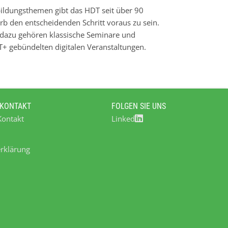
rbildungsthemen gibt das HDT seit über 90
rb den entscheidenden Schritt voraus zu sein.
 dazu gehören klassische Seminare und
+ gebündelten digitalen Veranstaltungen.
on Deutschlands ältestem technischen
er Stammhaus verfügt das HDT zudem über ein
entrum. Das traditionsreiche HDT-Journal
ftsthemen wie Digitalisierung,
 KONTAKT
FOLGEN SIE UNS
a. m.
Kontakt
Linked
rklärung