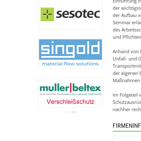
Einführung i
Ihre Adresse wird nicht an
der wichtigs
Dritte weitergegeben.
der Aufbau v
Zu unseren
Datenschutz-
Bestimmungen.
Seminar erlä
des Arbeitss
und Pflichten
Anhand von k
Unfall- und 
Transportmit
der eigenen 
Maßnahmen re
Im Folgetei
Schutzausrüs
nachher rech
FIRMENIN