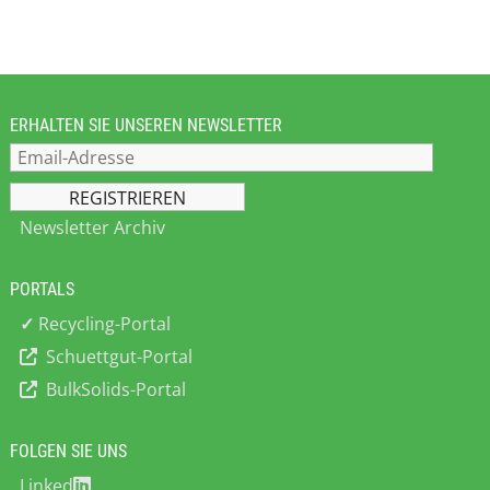
greifen die Bedürfnisse der Besucher
auf und präsentieren Lösungen in
einem auf den jeweiligen Markt
abgestimmten idealen
Veranstaltungsformat. Unter der
Marke Easyfairs veranstaltet die
ERHALTEN SIE UNSEREN NEWSLETTER
Gruppe im Moment 125 Messen und
Ausstellungen in 16 Ländern.
Newsletter Archiv
PORTALS
✓
Recycling-Portal
Schuettgut-Portal
BulkSolids-Portal
FOLGEN SIE UNS
Linked