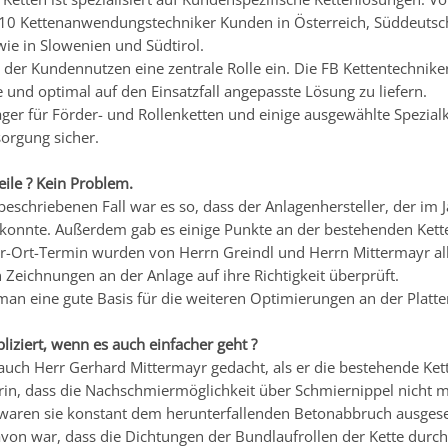
10 Kettenanwendungstechniker Kunden in Österreich, Süddeutschl
wie in Slowenien und Südtirol.
der Kundennutzen eine zentrale Rolle ein. Die FB Kettentechniker
 und optimal auf den Einsatzfall angepasste Lösung zu liefern.
ger für Förder- und Rollenketten und einige ausgewählte Spezialket
sorgung sicher.
eile ? Kein Problem.
eschriebenen Fall war es so, dass der Anlagenhersteller, der im 
 konnte. Außerdem gab es einige Punkte an der bestehenden Kette,
r-Ort-Termin wurden von Herrn Greindl und Herrn Mittermayr al
Zeichnungen an der Anlage auf ihre Richtigkeit überprüft.
man eine gute Basis für die weiteren Optimierungen an der Platt
ziert, wenn es auch einfacher geht ?
 auch Herr Gerhard Mittermayr gedacht, als er die bestehende Ket
in, dass die Nachschmiermöglichkeit über Schmiernippel nicht m
waren sie konstant dem herunterfallenden Betonabbruch ausges
avon war, dass die Dichtungen der Bundlaufrollen der Kette durc