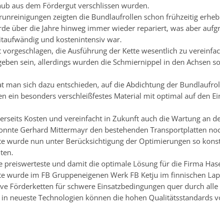
aub aus dem Fördergut verschlissen wurden.
runreinigungen zeigten die Bundlaufrollen schon frühzeitig erheb
rde über die Jahre hinweg immer wieder repariert, was aber aufg
eitaufwändig und kostenintensiv war.
t vorgeschlagen, die Ausführung der Kette wesentlich zu vereinfa
eben sein, allerdings wurden die Schmiernippel in den Achsen so p
 man sich dazu entschieden, auf die Abdichtung der Bundlaufroll
en ein besonders verschleißfestes Material mit optimal auf den
nerseits Kosten und vereinfacht in Zukunft auch die Wartung an de
konnte Gerhard Mittermayr den bestehenden Transportplatten noc
te wurde nun unter Berücksichtigung der Optimierungen so konst
ten.
e preiswerteste und damit die optimale Lösung für die Firma Has
te wurde im FB Gruppeneigenen Werk FB Ketju im finnischen Lapp
ive Förderketten für schwere Einsatzbedingungen quer durch alle
n in neueste Technologien können die hohen Qualitätsstandards vo