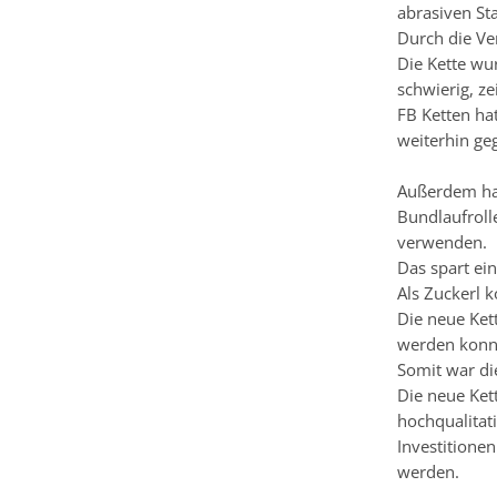
abrasiven St
Durch die Ve
Die Kette wu
schwierig, z
FB Ketten ha
weiterhin geg
Außerdem hat
Bundlaufroll
verwenden.
Das spart ei
Als Zuckerl 
Die neue Ket
werden konn
Somit war di
Die neue Ket
hochqualitat
Investitione
werden.