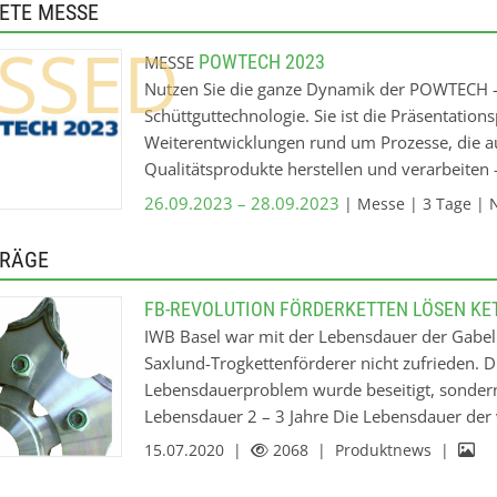
ETE MESSE
SSED
POWTECH 2023
MESSE
Nutzen Sie die ganze Dynamik der POWTECH – 
Schüttguttechnologie. Sie ist die Präsentation
Weiterentwicklungen rund um Prozesse, die aus
Qualitätsprodukte herstellen und verarbeiten
gute Gründe die POWTECH zu besuchen 1. 360
26.09.2023 – 28.09.2023
| Messe | 3 Tage | Nü
sagt mehr als 1000 Worte? Wählen Sie lieber 
gesamte Prozesskette der Verfahrenstechnik u
TRÄGE
Branche über die neuesten Entwicklungen rund
Mischen, Fördern, Dosieren und Kompaktieren 
schonende Verarbeitung oder Prozessoptimie
IWB Basel war mit der Lebensdauer der Gabel
eins rückt die POWTECH 2022 die Innovatione
Saxlund-Trogkettenförderer nicht zufrieden. 
bewegen, in den Fokus. 2. Klarer Fokus auf Pu
Lebensdauerproblem wurde beseitigt, sondern 
internationale Fachmesse spiegelt die POWTEC
Lebensdauer 2 – 3 Jahre Die Lebensdauer der
dies mit ihrem ausschließlichen Fokus auf me
Gabellaschenketten und Ketten-räder lag bei m
15.07.2020 |
2068
| Produktnews |
Ausstellern und Besuchern. Kompakt und auf 
Bolzen ausgeführt, da das Fördergut eine Feuc
von Grundverfahren für Pulver und Schüttgüt
Hauptproblem war der starke Verschleiß an d