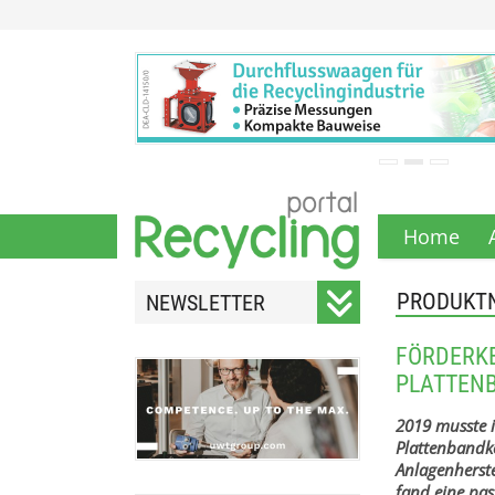
Home
PRODUKT
NEWSLETTER
Registrieren Sie sich für
FÖRDERKE
unseren monatlichen
PLATTEN
Newsletter.
2019 musste i
Plattenbandk
Anlagenherste
fand eine pa