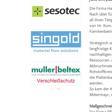
Ihre Adresse wird nicht an
Dritte weitergegeben.
Die Firma Ha
Zu unseren
Datenschutz-
Nach über fü
Bestimmungen.
all ihren Tä
von Hr. Kom.
Familienbetr
Strategisch 
langfristige
nachhaltige
Ressourcen.
Abbruchmater
Rohstoffkrei
die Plattenb
werden.
So kam der K
Mittermayr, 
Maßgeschnei
Die Firma FB 