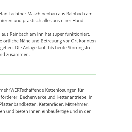
tefan Lachtner Maschinenbau aus Rainbach am
mieren und praktisch alles aus einer Hand
aus Rainbach am Inn hat super funktioniert.
e örtliche Nähe und Betreuung vor Ort konnten
gehen. Die Anlage läuft bis heute Störungsfrei
ckend zusammen.
nd mehrWERTschaffende Kettenlösungen für
nförderer, Becherwerke und Kettenantriebe. In
Plattenbandketten, Kettenräder, Mitnehmer,
len und bieten Ihnen einbaufertige und in der
enanwendungstechniker in D-A-CH kommen
g Ihrer Kettenanwendungen.