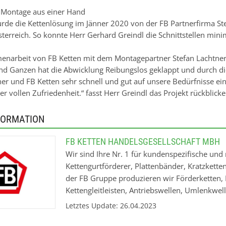
 Montage aus einer Hand
rde die Kettenlösung im Jänner 2020 von der FB Partnerfirma S
sterreich. So konnte Herr Gerhard Greindl die Schnittstellen mini
narbeit von FB Ketten mit dem Montagepartner Stefan Lachtner 
d Ganzen hat die Abwicklung Reibungslos geklappt und durch di
ner und FB Ketten sehr schnell und gut auf unsere Bedürfnisse ein
er vollen Zufriedenheit.“ fasst Herr Greindl das Projekt rückbli
FORMATION
FB KETTEN HANDELSGESELLSCHAFT MBH
Wir sind Ihre Nr. 1 für kundenspezifische u
Kettengurtförderer, Plattenbänder, Kratzkette
der FB Gruppe produzieren wir Förderketten, 
Kettengleitleisten, Antriebswellen, Umlenkwel
Praxis erprobte Lösungen. Über 25 FB Kett
Letztes Update: 26.04.2023
gerne vor Ort und helfen bei der Optimierun