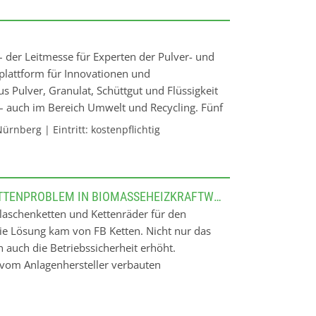
der Leitmesse für Experten der Pulver- und
splattform für Innovationen und
 Pulver, Granulat, Schüttgut und Flüssigkeit
 – auch im Bereich Umwelt und Recycling. Fünf
° mechanische Verfahrenstechnik Ein Bild
rnberg | Eintritt: kostenpflichtig
gleich den 360°-Panoramablick über die
nd tauschen Sie sich mit den Besten der
 um das Analysieren, Zerkleinern, Sieben,
aus. Ob Energieeffizienz, Nachhaltigkeit,
FB-REVOLUTION FÖRDERKETTEN LÖSEN KETTENPROBLEM IN BIOMASSEHEIZKRAFTWERK
rung - als unangefochtene weltweite Nummer
laschenketten und Kettenräder für den
n, die die mechanische Verfahrenstechnik
Die Lösung kam von FB Ketten. Nicht nur das
lver-, Granulat- und Schüttguttechnologie Als
auch die Betriebssicherheit erhöht.
H die Trends der Branche wider und sie tut
 vom Anlagenhersteller verbauten
chanische Verfahrenstechnik zum Vorteil von
ax. 3 Jahren. Die Ketten waren mit rostfreien
kürzestem Weg sind die führenden Anbieter
htigkeit von praktisch 100 % aufweist. Das
er, von Apparatebau und
en Kettenrädern und die große Kettenlängung.