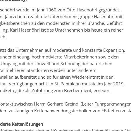
senöhrl wurde im Jahr 1960 von Otto Hasenöhrl gegründet.
nf Jahrzehnten zählt die Unternehmensgruppe Hasenöhrl mit
tigkeitsbereichen zu den modernsten in ihrer Branche. Geführt
 Ing. Karl Hasenöhrl ist das Unternehmen bis heute ein reiner
ieb.
setzt das Unternehmen auf moderate und konstante Expansion,
 Kundenbindung, hochmotivierte MitarbeiterInnen sowie den
n Umgang mit der Umwelt und Schonung der natürlichen
 An mehreren Standorten werden unter anderem
ialien aufbereitet und so für einen Wiedereintritt in den
slauf verfügbar gemacht. In St. Pantaleon musste im Jahr 2019,
andkette, die als Zuführung zum Brecher dient, erneuert
ontakt zwischen Herrn Gerhard Greindl (Leiter Fuhrparkmanage
dem zuständigen Kettenanwendungstechniker von FB Ketten zust
derte Kettenlösungen
Ketten ist spezialisiert auf Kundenspezifische Kettenlösungen. Vo