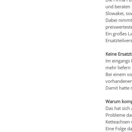
und beraten 
Slowakei, so
Dabei nimmt 
preiswerteste
Ein großes La
Ersatzteilver
Keine Ersatzt
Im eingangs b
mehr liefern
Bei einem vo
vorhandenen 
Damit hatte 
Warum kompli
Das hat sich
Probleme dar
Ketteachsen 
Eine Folge d