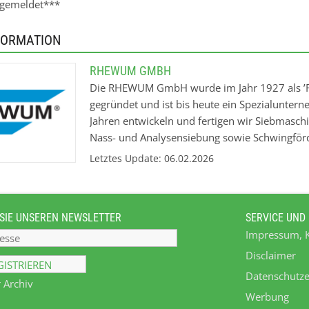
ngemeldet***
FORMATION
RHEWUM GMBH
Die RHEWUM GmbH wurde im Jahr 1927 als ’R
gegründet und ist bis heute ein Spezialuntern
Jahren entwickeln und fertigen wir Siebmasch
Nass- und Analysensiebung sowie Schwingför
Sortierung. Eingesetzt wird unsere Sieb- und
Letztes Update: 06.02.2026
verschiedener Branchen für unterschiedlichst
SIE UNSEREN NEWSLETTER
SERVICE UND
Impressum, 
Disclaimer
Datenschutze
 Archiv
Werbung