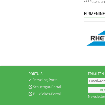
***Patent a
FIRMENIN
PORTALS
ERHALTEN 
✓
Recycling-Portal
Schuettgut-Portal
BulkSolids-Portal
Newsletter