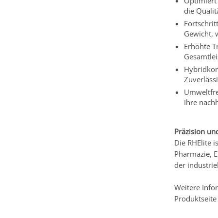
Optimiert 
die Qualit
Fortschrit
Gewicht, 
Erhöhte Tr
Gesamtlei
Hybridkons
Zuverlässi
Umweltfre
Ihre nach
Präzision un
Die RHElite i
Pharmazie, El
der industrie
Weitere Info
Produktseite