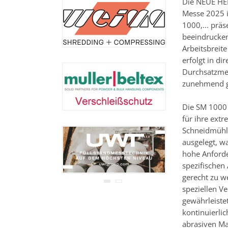
Die NEUE HE
Ihre Adresse wird nicht an
Messe 2025 i
Dritte weitergegeben.
Zu unseren
Datenschutz-
1000,... präs
Bestimmungen.
beeindrucke
Arbeitsbreit
erfolgt in d
Durchsatzmen
zunehmend ge
Die SM 1000 i
für ihre ext
Schneidmühle
ausgelegt, w
hohe Anforde
spezifischen
gerecht zu w
speziellen V
gewährleiste
kontinuierlic
abrasiven Mat