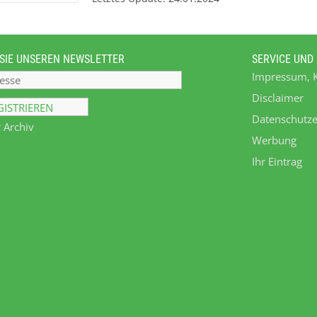
(Shredder, Ballenauflöser, Schneckenbrecher,
Rohrmühlen, Profilmühlen, Hammermühlen, Fe
Aufbereitungstechnik im Naßbereich. Hier wer
SIE UNSEREN NEWSLETTER
SERVICE UND
Zerkleinerung durch Zugabe von Wasser (oder 
Impressum, 
Waschanlagen aufbereitet. Hier stehen unter 
Kundenbedarf zusammengestellte Anlagen zur 
Disclaimer
entsprechenden Einzelaggregate als Ergänzun
Datenschutze
 Archiv
Kundenanlagen zur Verfügung. (wie z.B. Nas
Werbung
Tank), Friktionsabscheider, Friktionswäscher,
Ihr Eintrag
thermische Trockner, Entwässerungsschnecken
bieten wir in unserem Technikum die Möglichke
HERBOLD zu überzeugen.