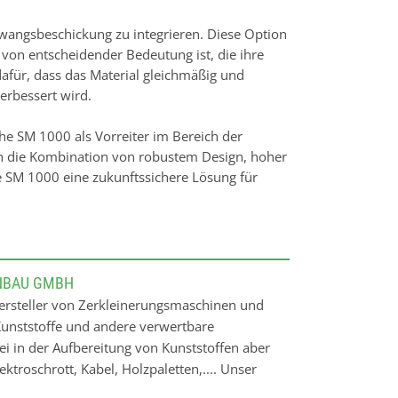
 Zwangsbeschickung zu integrieren. Diese Option
von entscheidender Bedeutung ist, die ihre
für, dass das Material gleichmäßig und
erbessert wird.
e SM 1000 als Vorreiter im Bereich der
h die Kombination von robustem Design, hoher
e SM 1000 eine zukunftssichere Lösung für
NBAU GMBH
ersteller von Zerkleinerungsmaschinen und
Kunststoffe und andere verwertbare
ei in der Aufbereitung von Kunststoffen aber
ktroschrott, Kabel, Holzpaletten,.... Unser
samte Spektrum der Zerkleinerungstechnik