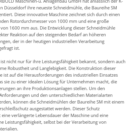
RBOLD Maschinen-u. Anlagenbau GmbH hat anlässlich der K-
n Düsseldorf ihre neueste Schneidmühle, die Baureihe SM
entiert. Diese innovative Maschine zeichnet sich durch einen
nden Rotordurchmesser von 1000 mm und eine große
e von 1600 mm aus. Die Entwicklung dieser Schneidmühle
irekter Reaktion auf den steigenden Bedarf an höheren
gen, der in der heutigen industriellen Verarbeitung
fragt ist.
st nicht nur für ihre Leistungsfähigkeit bekannt, sondern auch
reme Robustheit und Langlebigkeit. Die Konstruktion dieser
 ist auf die Herausforderungen des industriellen Einsatzes
as sie zu einer idealen Lösung für Unternehmen macht, die
rungen an ihre Produktionsanlagen stellen. Um den
 Anforderungen und den unterschiedlichen Materialarten
erden, können die Schneidmühlen der Baureihe SM mit einem
erschleißschutz ausgestattet werden. Dieser Schutz
t eine verlängerte Lebensdauer der Maschine und eine
he Leistungsfähigkeit, selbst bei der Verarbeitung von
erialien.