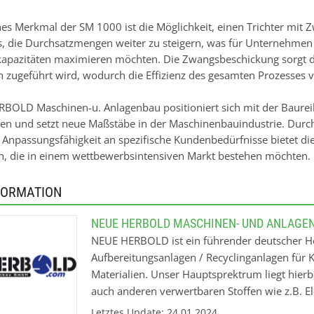
ches Merkmal der SM 1000 ist die Möglichkeit, einen Trichter mit
s, die Durchsatzmengen weiter zu steigern, was für Unternehmen 
apazitäten maximieren möchten. Die Zwangsbeschickung sorgt da
ch zugeführt wird, wodurch die Effizienz des gesamten Prozesses v
BOLD Maschinen-u. Anlagenbau positioniert sich mit der Baureih
n und setzt neue Maßstäbe in der Maschinenbauindustrie. Durc
 Anpassungsfähigkeit an spezifische Kundenbedürfnisse bietet di
, die in einem wettbewerbsintensiven Markt bestehen möchten.
FORMATION
NEUE HERBOLD MASCHINEN- UND ANLAGE
NEUE HERBOLD ist ein führender deutscher H
Aufbereitungsanlagen / Recyclinganlagen für 
Materialien. Unser Hauptsprektrum liegt hierb
auch anderen verwertbaren Stoffen wie z.B. Ele
Produktionsprogramm umfasst hierbei das ge
Letztes Update: 24.01.2024