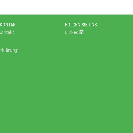
 Guillotinescheren, Schneidmühlen,
inmühlen, Prallscheibenmühlen) bis hin zur
den die zu recycelnden Kunststoffe nach der
 KONTAKT
FOLGEN SIE UNS
auch teilweise Lauge) in unseren
Kontakt
Linked
anderem komplette speziell für den
Verfügung oder natürlich auch die
g oder zur Optimierung der bestehenden
rklärung
sschneidmühlen, Trenntank (Schwimm/Sink
 Intensivwäscher, Trocknungszentrifugen,
, Einweichschnecken,...) Unseren Kunden
it, sich von der Leistungsfähigkeit der NEUE