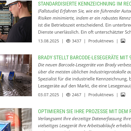
Schilder und Markierer sowie die dafür not
STANDARDISIERTE KENNZEICHNUNG IM R
Produkte für die Drahtkennzeichnung, inklusiv
(Fallstudie) Erfahren Sie, wie ein führender Auto
Draht- und Kabelmarkierung in den Bereichen
Risiken minimierte, indem er ein robustes Kenn
Kennzeichnungsprodukte, darunter Etiketten u
ist die Betriebszeit entscheidend. Ein unterbrec
Umgebungen lesbar und haftfähig bleiben Präzi
Dienste unerlässlich. Ein oft unterschätzter Sc
und Schlitzmaterialien für Mobiltelefone, Pag
standardisiertes und zuverlässiges Kennzeich
13.08.2025 |
3437
| Produktnews |
elektronische Komponenten für den Automobi
Infrastrukturkomponenten. Erfahren Sie, wie e
Abläufe revolutionierte und Risiken minimiert
BRADY STELLT BARCODE-LESEGERÄTE MIT 9
Kennzeichnungssystem einführte. Lernen Sie,
Die neuen Barcode-Lesegeräte von Brady verbes
von Brady für eine klarere Infrastruktur, weni
über die meisten üblichen Industrieprotokolle a
sorgten. Die Herausforderung: Reduzierung d
Spezialist für die industrielle Kennzeichnung, 
streben stets hohe Service-Levels an. Ein erhe
Lesegeräte auf den Markt, die eine Lesegenau
ist menschliches Versagen, insbesondere das 
Barcode-Lesegeräte von Brady verbessern die
03.07.2025 |
2467
| Produktnews |
moderner Rechenzentren mit ihrer dichten Ver
meisten üblichen Industrieprotokolle austausc
einer falschen…
Barcode-Lesegeräte - V4500, V3200 und V2200
OPTIMIEREN SIE IHRE PROZESSE MIT DEM 
Genauigkeit beim Lesen von Barcodes aus. Di
Verlangsamt Ihre derzeitige Datenerfassung Ihre 
von zerknitterten und reflektierenden Barcode
vielseitiges Lesegerät Ihre Arbeitsabläufe erheb
einer Geschwindigkeit von 15 Zentimetern pr