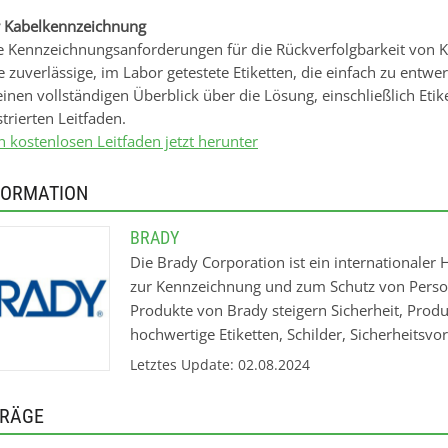
r Kabelkennzeichnung
ie Kennzeichnungsanforderungen für die Rückverfolgbarkeit von
 zuverlässige, im Labor getestete Etiketten, die einfach zu entwer
einen vollständigen Überblick über die Lösung, einschließlich Eti
strierten Leitfaden.
n kostenlosen Leitfaden jetzt herunter
FORMATION
BRADY
Die Brady Corporation ist ein internationaler
zur Kennzeichnung und zum Schutz von Person
Produkte von Brady steigern Sicherheit, Prod
hochwertige Etiketten, Schilder, Sicherheitsv
Unternehmen wurde 1914 gegründet und hat 
Letztes Update: 02.08.2024
Elektronik, Elektrik, Telekommunikation, Fert
Raumfahrt und viele andere. Brady Produkte -
TRÄGE
Sicherheitskennzeichnung Produkte für Kenn