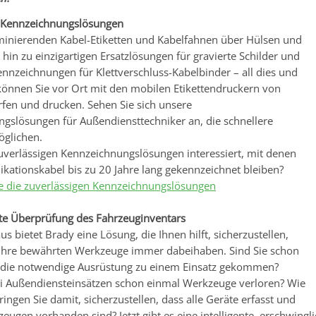
e Kennzeichnungslösungen
minierenden Kabel-Etiketten und Kabelfahnen über Hülsen und
hin zu einzigartigen Ersatzlösungen für gravierte Schilder und
nnzeichnungen für Klettverschluss-Kabelbinder – all dies und
können Sie vor Ort mit den mobilen Etikettendruckern von
fen und drucken. Sehen Sie sich unsere
gslösungen für Außendiensttechniker an, die schnellere
öglichen.
zuverlässigen Kennzeichnungslösungen interessiert, mit denen
ationskabel bis zu 20 Jahre lang gekennzeichnet bleiben?
e die zuverlässigen Kennzeichnungslösungen
te Überprüfung des Fahrzeuginventars
s bietet Brady eine Lösung, die Ihnen hilft, sicherzustellen,
e Ihre bewährten Werkzeuge immer dabeihaben. Sind Sie schon
 die notwendige Ausrüstung zu einem Einsatz gekommen?
i Außendiensteinsätzen schon einmal Werkzeuge verloren? Wie
bringen Sie damit, sicherzustellen, dass alle Geräte erfasst und
zeugen vorhanden sind? Jetzt gibt es eine intelligente, erschwing