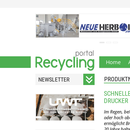
Home
PRODUKT
NEWSLETTER
Registrieren Sie sich für
SCHNELLE
unseren monatlichen
RUCKER
Newsletter.
Im Regen, bei
oder hoch ob
ermöglicht Br
20 Jahre halt