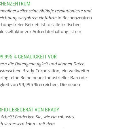
wendigen Drucker und Softwareprogramme
ECHENZENTRUM
e Etikettiermaterialien und Werkzeuge für die
mobilhersteller seine Abläufe revolutionierte und
 Elektrik und Telekommunikation Hochwertige
zeichnungsverfahren einführte
In Rechenzentren
nd Schilder, die auch in extremen
hungsfreier Betrieb ist für alle kritischen
sionsstanzteile, darunter spezifische Stanz-
hlüsselfaktor zur Aufrechterhaltung ist ein
er, Festplatten- und CD-Laufwerke und
nungssystem für alle
lsektor
in führender Automobilhersteller seine
e, indem er ein robustes
9,995 % GENAUIGKEIT VOR
 wie die innovativen Kennzeichnungslösungen
sern die Datengenauigkeit und können Daten
ger Fehler und grundsolide Zuverlässigkeit
ustauschen.
Brady Corporation, ein weltweiter
er Ausfallrisiken Rechenzentrumsexperten
bringt eine Reihe neuer industrieller Barcode-
bliches Risiko für den kontinuierlichen Betrieb
igkeit von 99,995 % erreichen. Die neuen
Trennen des falschen Kabels. Die Komplexität
 Datengenauigkeit und können Daten über die
kabelung erhöht dieses Risiko. Um die Risiken
hen. Genauigkeit von 99,995 % Alle drei
 - zeichnen sich durch eine äußerst hohe
RFID-LESEGERÄT VON BRADY
e Leistung der Lesegeräte wurde beim Scannen
Arbeit? Entdecken Sie, wie ein robustes,
-Materialien getestet, wobei die Barcodes mit
lich verbessern kann - mit dem
o Sekunde unter den Lesegeräten hindurch