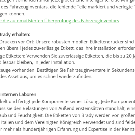
es Fahrzeuginventars, die fehlende Teile markiert und verlegte Te
igen können.
e die automatisierten Überprüfung des Fahrzeuginventars
Brady erhalten:
 Drucken vor Ort: Unsere robusten mobilen Etikettendrucker sind 
n überall jedes zuverlässige Etikett, das Ihre Installation erforder
ge Etiketten: Verwenden Sie zuverlässige Etiketten, die bis zu 2
 lesbar bleiben, in jeder Installation.
zeuge vorhanden: Bestätigen Sie Fahrzeuginventare in Sekundensc
des Asset aus, um es schnell wiederzufinden.
n internen Laboren
kelt und fertigt jede Komponente seiner Lösung. Jede Komponente
dass sie den Belastungen von Außendiensteinsätzen standhält, ein
taub und Feuchtigkeit. Die Etiketten von Brady werden von groß
 Italien und dem Vereinigten Königreich verwendet und sind feld
r mehr als hundertjährigen Erfahrung und Expertise in der Kenn