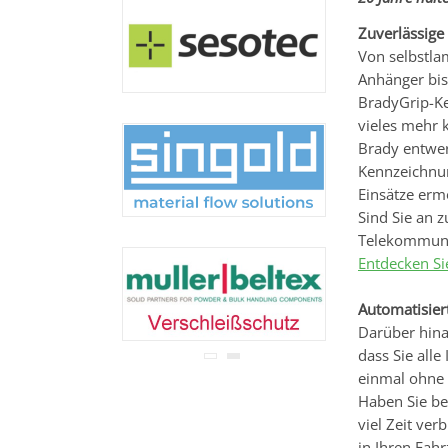
Ihre Adresse wird nicht an
Dritte weitergegeben.
Zuverlässig
Zu unseren
Datenschutz-
Von selbstla
Bestimmungen.
Anhänger bis 
BradyGrip-Ke
vieles mehr 
Brady entwer
Kennzeichnun
Einsätze erm
Sind Sie an 
Telekommunik
Entdecken Si
Automatisier
Darüber hinau
dass Sie all
einmal ohne
Haben Sie be
viel Zeit ver
in Ihren Fahr