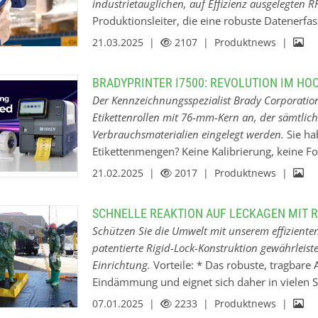
industrietauglichen, auf Effizienz ausgelegten R
geführt wurden. Laut Brady konnten die Leseg
Produktionsleiter, die eine robuste Datenerfa
einwandfrei lesen. Die Genauigkeit von 99,99
HH86 die ideale Lösung. Dieses robuste Gerät
21.03.2025 |
2107
| Produktnews |
hochleistungsfähigen CortexDecoder-Algorit
Lösungen, überzeugt in anspruchsvollen Indu
sturzgeprüfte Design gewährleisten Langlebi
BRADYPRINTER I7500: REVOLUTION IM H
einen langen Einsatz ermöglicht. Das HH86 bi
Der Kennzeichnungsspezialist Brady Corporation
verschiedene Etikettentypen, Barcodes, NFC,
Etikettenrollen mit 76-mm-Kern an, der sämtlic
liegt beim HH86 der Fokus auf Benutzerfreundli
Verbrauchsmaterialien eingelegt werden.
Sie h
den Arbeitsalltag, während abwärtskompatible 
Etikettenmengen? Keine Kalibrierung, keine F
bestehende Systeme ermöglichen. Dieser Mult
Farbbändern, keine zeitaufwendigen Drucktes
21.02.2025 |
2017
| Produktnews |
Anwendern, Abläufe zu optimieren, die Daten
revolutioniert das Drucken von Etiketten mit 
Anlagenverfolgung zu verbessern. Durch die 
Druckerlebnis. Einrichten, dann nicht mehr a
die Echtzeittransparenz…
SCHNELLE REAKTION AUF LECKAGEN MIT R
Mengen äußerst präziser Etiketten mit 76-mm
Schützen Sie die Umwelt mit unserem effiziente
drucken müssen, verfolgten bisher fast immer 
patentierte Rigid-Lock-Konstruktion gewährleiste
anfassen“. Das Drucken von Etiketten mit 76-
Einrichtung.
Vorteile: * Das robuste, tragbare 
von entscheidender Bedeutung, aber Einrichtu
Eindämmung und eignet sich daher in vielen 
eine echte Herausforderung für zahlreiche Fe
Verschüttungen * Sparen Sie Zeit und Arbeit d
07.01.2025 |
2233
| Produktnews |
und elektronischen Bereich sowie Labore. Bere
exklusive Wandhalterungssystem verfügt über 