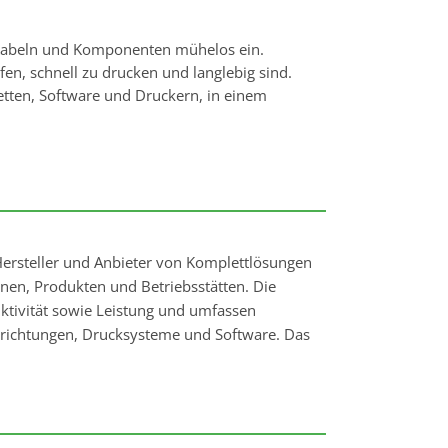
 Kabeln und Komponenten mühelos ein.
fen, schnell zu drucken und langlebig sind.
ketten, Software und Druckern, in einem
 Hersteller und Anbieter von Komplettlösungen
en, Produkten und Betriebsstätten. Die
uktivität sowie Leistung und umfassen
orrichtungen, Drucksysteme und Software. Das
Kunden in den verschiedensten Branchen, wie
igung, Baugewerbe, Medizintechnik, Luft- und
 Etiketten, Drucker und
zeichnungs- und Sicherungsanwendungen wie